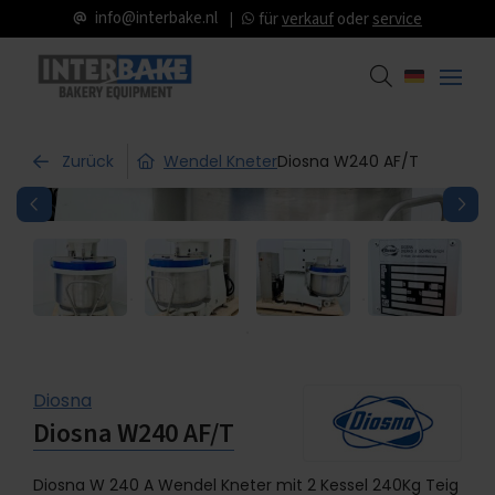
info@interbake.nl
für
verkauf
oder
service
Zurück
Wendel Kneter
Diosna W240 AF/T
Diosna
Diosna W240 AF/T
Diosna W 240 A Wendel Kneter mit 2 Kessel 240Kg Teig