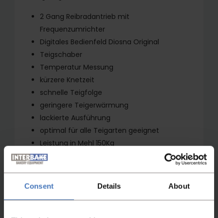
2 Gang Reibradantrieb mit
Frequenzumrichter
Digitales Bedienfeld Diosna Original
Teigschaber
Temperatur Messung
kürzere Knetzeit
schnelle Teigfolge
geringere Teigerwärmung
lackierte Ausführung
optimal für alle Teigarten geeignet
Leistung in Mehl 150Kg
Bottichinhalt 370 Liter
Consent
Details
About