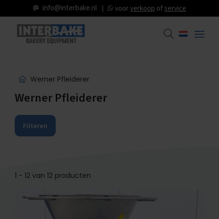
info@interbake.nl
voor
verkoop
of
service
Werner Pfleiderer
Werner Pfleiderer
Filteren
1 - 12 van 12 producten