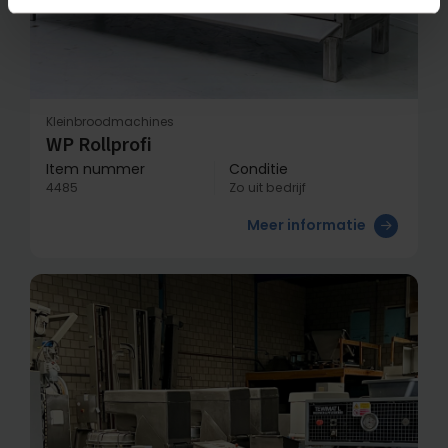
Kleinbroodmachines
WP Rollprofi
Item nummer
Conditie
4485
Zo uit bedrijf
Meer informatie