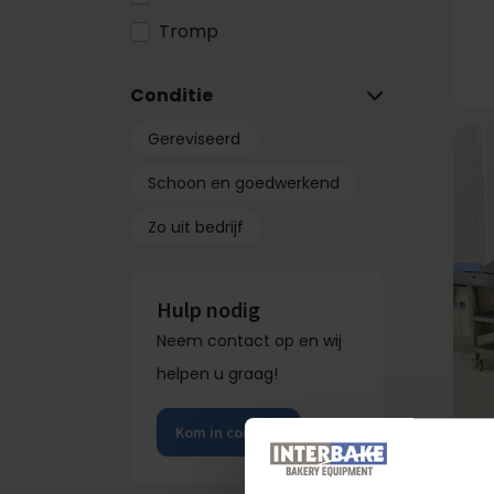
Tromp
Conditie
Gereviseerd
Schoon en goedwerkend
Zo uit bedrijf
Hulp nodig
Neem contact op en wij
helpen u graag!
Kom in contact
Ba
Se