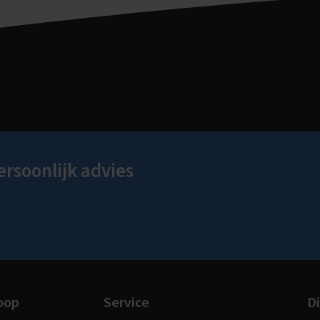
ersoonlijk advies
oop
Service
Di