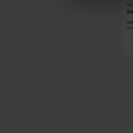
Ba
Se
It
44