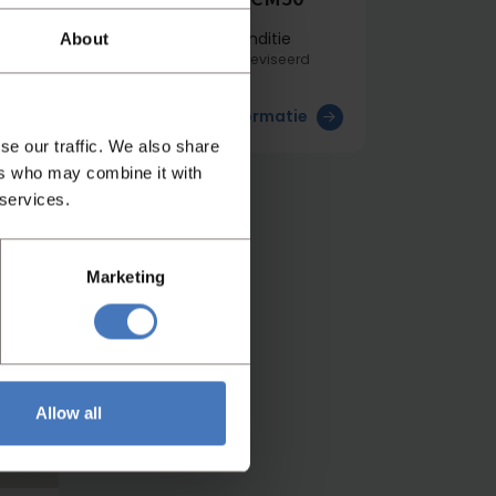
Item nummer
Conditie
About
4604
Gereviseerd
nd
e
Meer informatie
se our traffic. We also share
ers who may combine it with
 services.
Marketing
Allow all