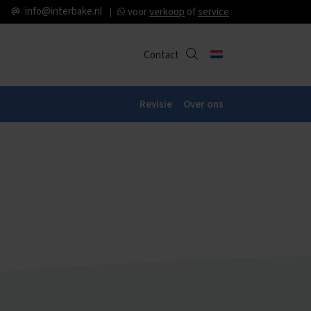
info@interbake.nl
voor
verkoop
of
service
Contact
Revisie
Over ons