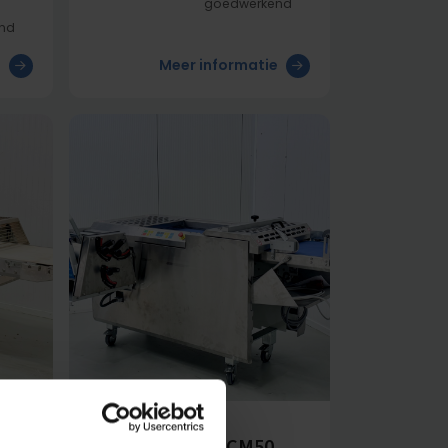
goedwerkend
nd
e
Meer informatie
Banketmachines
Seewer Rondo SCM50