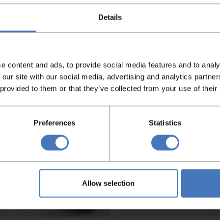
em nummer
Conditie
Item nummer
Conditie
Details
1
Schoon en
4536
Schoon en
goedwerkend
goedwerke
Meer informatie
Meer informati
e content and ads, to provide social media features and to analy
 our site with our social media, advertising and analytics partn
 provided to them or that they’ve collected from your use of their
Preferences
Statistics
Allow selection