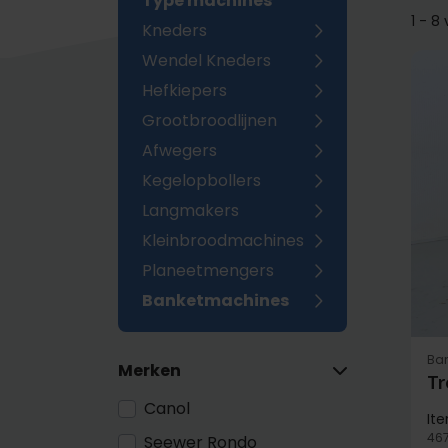
Type machines
1 - 8
Kneders
Wendel Kneders
Hefkiepers
Grootbroodlijnen
Afwegers
Kegelopbollers
Langmakers
Kleinbroodmachines
Planeetmengers
Banketmachines
Ba
Merken
Tr
Canol
It
46
Seewer Rondo