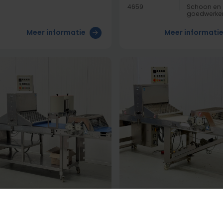
4659
Schoon en
goedwerke
Meer informatie
Meer informati
nketmachines
Banketmachines
ewer Rondolino
Seewer Rondolino