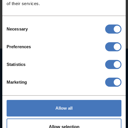
dan gerust contact met ons op en wij helpen
of their services.
u graag!
Consent
Contact
Necessary
Selection
Preferences
Hoge kwaliteit machines
Statistics
Bij ons vindt u geen B-merken, maar uitsluitend
hoogwaardige machines
Marketing
Sinds 1935
Met meer dan 90+ jaar ervaring maakt ons specialist in
bakkerijmachines
Allow all
Snelle levertijden
Allow selection