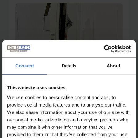
Consent
Details
About
This website uses cookies
We use cookies to personalise content and ads, to
provide social media features and to analyse our traffic.
We also share information about your use of our site with
Niet gevonden wat je zocht?
our social media, advertising and analytics partners who
may combine it with other information that you’ve
Heeft u niet gevonden wat u zocht, neem
provided to them or that they’ve collected from your use