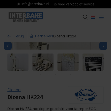
info@interbake.nl
voor
verkoop
of
service
Terug
Hefkiepers
Diosna HK224
Diosna
Diosna HK224
Diosna HK 224 hefkieper geschikt voor Kemper ECO