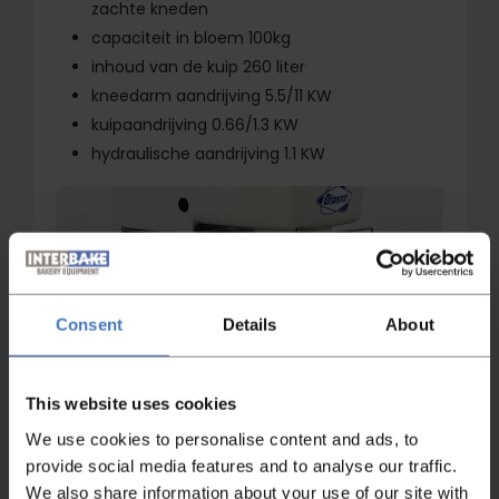
zachte kneden
capaciteit in bloem 100kg
inhoud van de kuip 260 liter
kneedarm aandrijving 5.5/11 KW
kuipaandrijving 0.66/1.3 KW
hydraulische aandrijving 1.1 KW
Consent
Details
About
Bekijk video
This website uses cookies
We use cookies to personalise content and ads, to
provide social media features and to analyse our traffic.
We also share information about your use of our site with