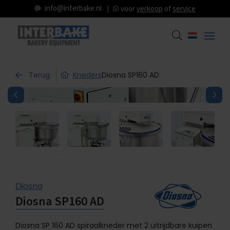
info@interbake.nl
voor
verkoop
of
service
Terug
Kneders
Diosna SP160 AD
Diosna
Diosna SP160 AD
Diosna SP 160 AD spiraalkneder met 2 uitrijdbare kuipen