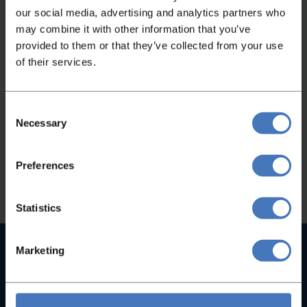
our social media, advertising and analytics partners who
may combine it with other information that you’ve
provided to them or that they’ve collected from your use
Niet gevonden wat je zocht?
of their services.
Heeft u niet gevonden wat u zocht, neem
Consent
dan gerust contact met ons op en wij helpen
Necessary
Selection
u graag!
Preferences
Contact
Statistics
Hoge kwaliteit machines
Marketing
Bij ons vindt u geen B-merken, maar uitsluitend
hoogwaardige machines