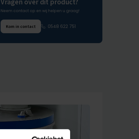
Vragen over dit product?
Neem contact op en wij helpen u graag!
0548 622 751
Kom in contact