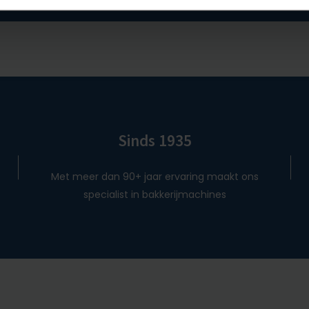
Sinds 1935
Met meer dan 90+ jaar ervaring maakt ons
specialist in bakkerijmachines