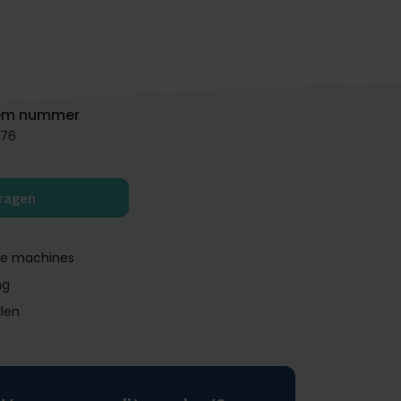
em nummer
76
vragen
ge machines
ng
llen