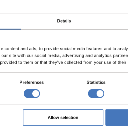
Details
e content and ads, to provide social media features and to analy
 our site with our social media, advertising and analytics partn
 provided to them or that they’ve collected from your use of their
Preferences
Statistics
t je zocht?
Allow selection
at u zocht, neem dan gerust contact met ons op en wij helpen 