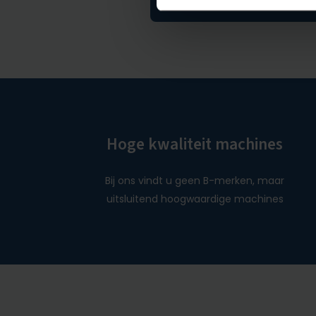
Hoge kwaliteit machines
Bij ons vindt u geen B-merken, maar
uitsluitend hoogwaardige machines