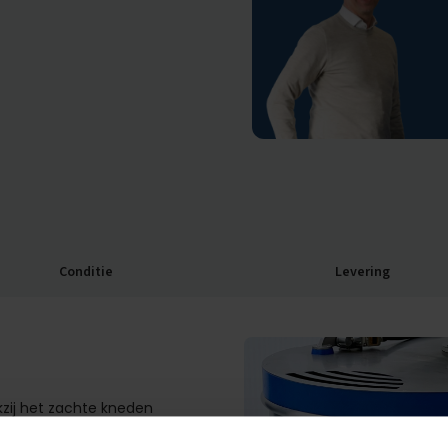
Conditie
Levering
kzij het zachte kneden