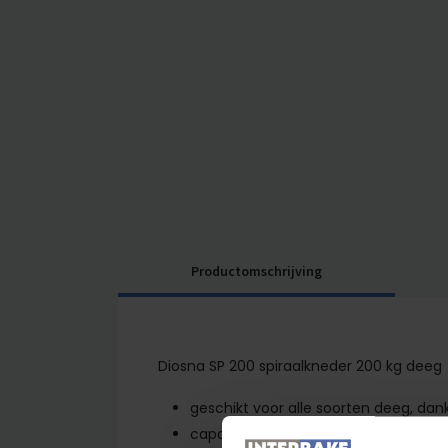
Productomschrijving
Diosna SP 200 spiraalkneder 200 kg deeg
geschikt voor alle soorten deeg, dan
capaciteit in bloem 125kg