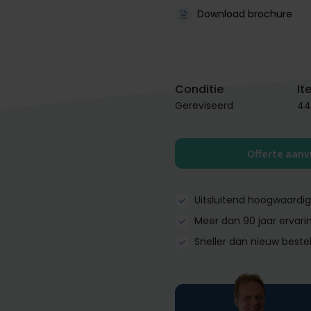
Download brochure
Conditie
It
Gereviseerd
44
Offerte aan
Uitsluitend hoogwaardi
Meer dan 90 jaar ervari
Sneller dan nieuw beste