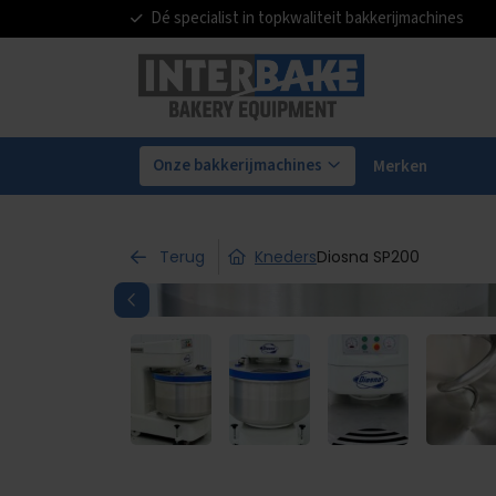
Dé specialist in topkwaliteit bakkerijmachines
Onze bakkerijmachines
Merken
Terug
Kneders
Diosna SP200