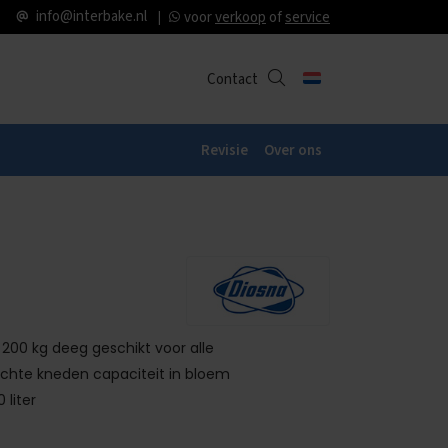
info@interbake.nl
voor
verkoop
of
service
Contact
Revisie
Over ons
 200 kg deeg geschikt voor alle
achte kneden capaciteit in bloem
 liter