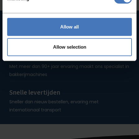
Hoge kwaliteit machines
Allow all
Bij ons vindt u geen B-merken, maar uitsluitend
hoogwaardige machines
Allow selection
Sinds 1935
Met meer dan 90+ jaar ervaring maakt ons specialist in
bakkerijmachines
Snelle levertijden
Sneller dan nieuw bestellen, ervaring met
internationaal transport