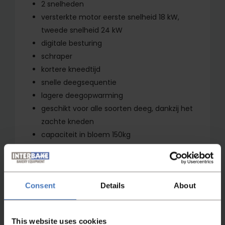
2 snelheden
versterkte motor eerste snelheid 18 kW,
tweede snelheid 24 kW
digitale besturing
schraper
kortere kneedtijd
snelle deegsequentie
lagere deegopwarming
geschikt voor alle soorten deeg, dankzij het
zachte kneden
capaciteit in bloem 150kg
inhoud van de kuip 370 liter
Consent
Details
About
This website uses cookies