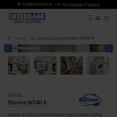
info@interbake.nl
voor
verkoop
of
service
Terug
Wendel Kneders
Diosna W240 A
Diosna
Diosna W240 A
Diosna W 240 A Wendel kneder met 2 kuipen 240kg