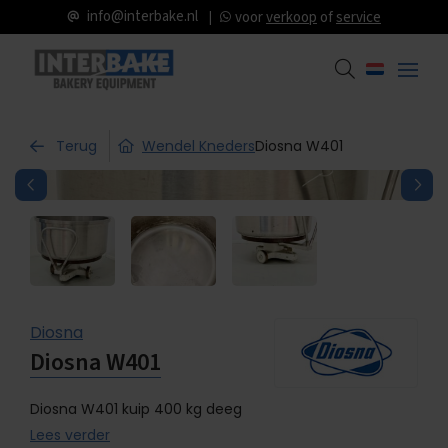
info@interbake.nl
voor
verkoop
of
service
Terug
Wendel Kneders
Diosna W401
Diosna
Diosna W401
Diosna W401 kuip 400 kg deeg
Lees verder