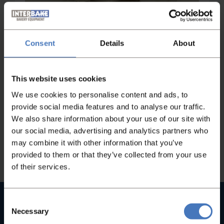
Consent
Details
About
Niet gevonden wat je zocht?
This website uses cookies
Heeft u niet gevonden wat u zocht, neem
We use cookies to personalise content and ads, to
dan gerust contact met ons op en wij helpen
provide social media features and to analyse our traffic.
u graag!
We also share information about your use of our site with
our social media, advertising and analytics partners who
may combine it with other information that you’ve
Contact
provided to them or that they’ve collected from your use
of their services.
Hoge kwaliteit machines
Consent
Necessary
Selection
Bij ons vindt u geen B-merken, maar uitsluitend