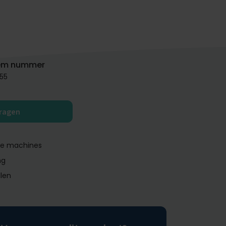
em nummer
55
vragen
ge machines
ng
llen