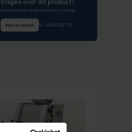
Vragen over dit product?
Neem contact op en wij helpen u graag!
0548 622 751
Kom in contact