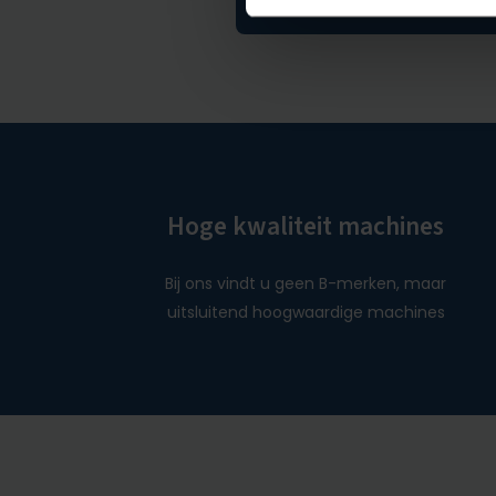
Hoge kwaliteit machines
Bij ons vindt u geen B-merken, maar
uitsluitend hoogwaardige machines