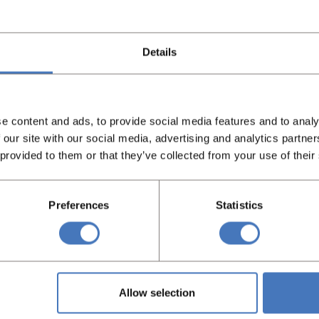
Details
e content and ads, to provide social media features and to analy
 our site with our social media, advertising and analytics partn
 provided to them or that they’ve collected from your use of their
Preferences
Statistics
t je zocht?
Allow selection
at u zocht, neem dan gerust contact met ons op en wij helpen 