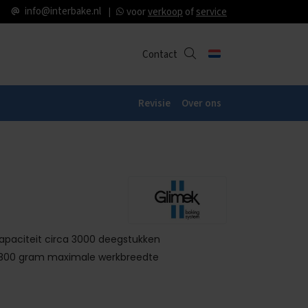
info@interbake.nl
voor
verkoop
of
service
Contact
Revisie
Over ons
paciteit circa 3000 deegstukken
-1800 gram maximale werkbreedte