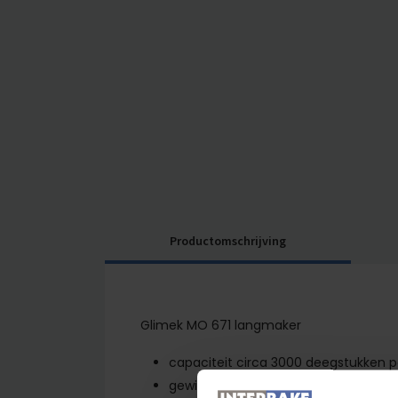
Productomschrijving
Glimek MO 671 langmaker
capaciteit circa 3000 deegstukken p
gewichtsbereik 30-1800 gram