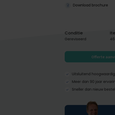
Download brochure
Conditie
It
Gereviseerd
46
Offerte aan
Uitsluitend hoogwaardi
Meer dan 90 jaar ervari
Sneller dan nieuw beste