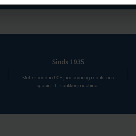
Sinds 1935
Met meer dan 90+ jaar ervaring maakt ons
specialist in bakkerijmachines