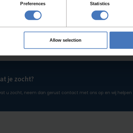
Preferences
Statistics
Allow selection
t je zocht?
at u zocht, neem dan gerust contact met ons op en wij helpen 