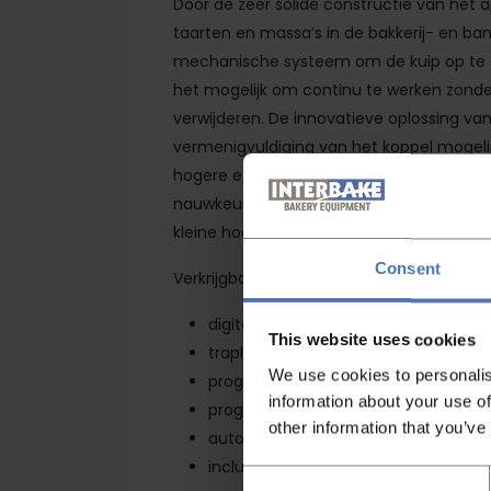
Door de zeer solide constructie van het
taarten en massa’s in de bakkerij- en ban
mechanische systeem om de kuip op te til
het mogelijk om continu te werken zond
verwijderen. De innovatieve oplossing va
vermenigvuldiging van het koppel mogelijk
hogere efficiëntie met een lager energie
nauwkeurige opstelling tussen het geree
kleine hoeveelheden massa’s, crèmes, c
Consent
Verkrijgbaar in 60,80,100 en 120 liter
digitaal bedieningspaneel
This website uses cookies
traploze regeling – regeling frequent
We use cookies to personalis
programmering van 20 recepten
information about your use of
programmering van de mengtijd
other information that you’ve
automatisch heffen van de kuip
inclusief 3 gereedschappen:
Consent