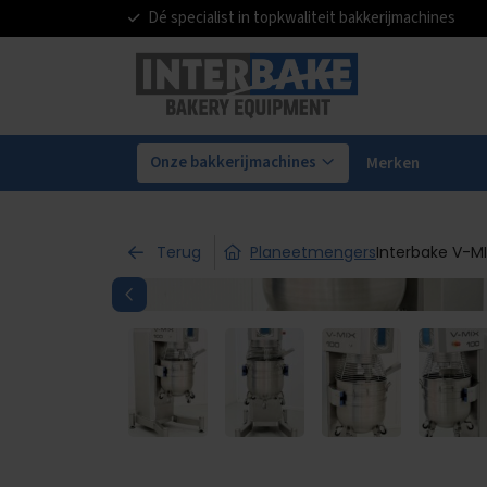
Dé specialist in topkwaliteit bakkerijmachines
Onze bakkerijmachines
Merken
Terug
Planeetmengers
Interbake V-MI