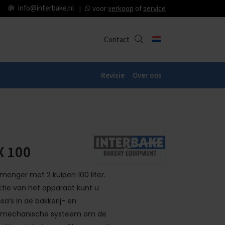
info@interbake.nl
voor
verkoop
of
service
Contact
Revisie
Over ons
X 100
menger met 2 kuipen 100 liter.
ctie van het apparaat kunt u
’s in de bakkerij- en
het mechanische systeem om de