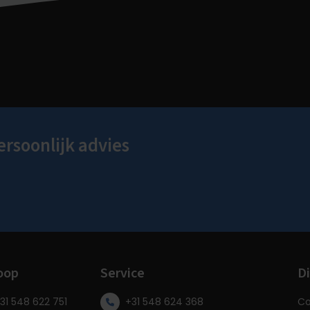
ersoonlijk advies
oop
Service
Di
31 548 622 751
+31 548 624 368
Co