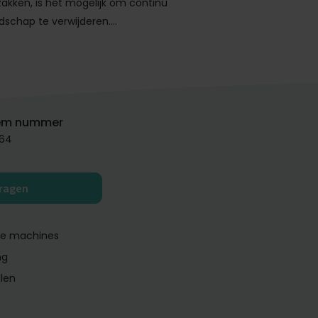
 zakken, is het mogelijk om continu
dschap te verwijderen….
em nummer
64
vragen
ge machines
ng
llen