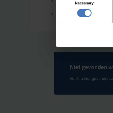
vlinder
Necessary
Selection
draadgard
deeghaak
Niet gevonden wa
Heeft u niet gevonden w