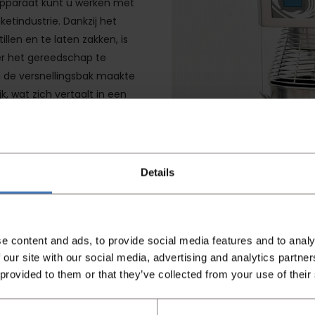
 apparaat kunt u werken met
ketindustrie. Dankzij het
len en te laten zakken, is
er het gereedschap te
n de versnellingsbak maakte
, wat zich vertaalt in een
verbruik. Door een zeer
dschap en de kuip kunt u
akes kneden.
Details
ieregelaar
e content and ads, to provide social media features and to analy
 our site with our social media, advertising and analytics partn
 provided to them or that they’ve collected from your use of their