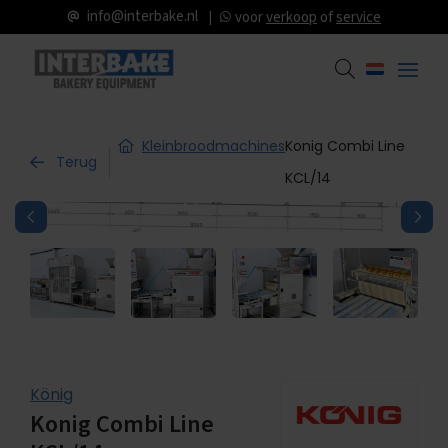
info@interbake.nl
voor
verkoop
of
service
Kleinbroodmachines
Konig Combi Line
Terug
KCL/14
König
Konig Combi Line