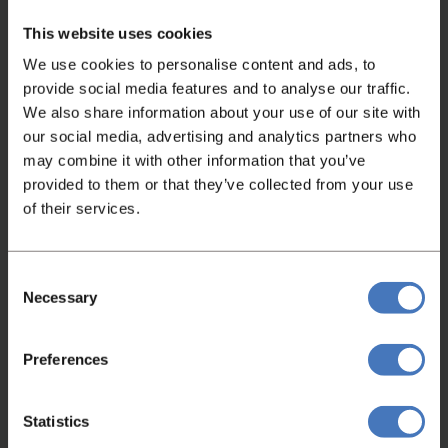
This website uses cookies
We use cookies to personalise content and ads, to
provide social media features and to analyse our traffic.
Bekijk video
We also share information about your use of our site with
our social media, advertising and analytics partners who
may combine it with other information that you’ve
provided to them or that they’ve collected from your use
of their services.
Consent
Necessary
Selection
Niet gevonden wat je zocht?
Preferences
Heeft u niet gevonden wat u zocht, neem
dan gerust contact met ons op en wij helpen
Statistics
u graag!