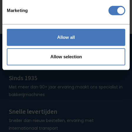
Marketing
Contact
Allow all
Hoge kwaliteit machines
Bij ons vindt u geen B-merken, maar uitsluitend
Allow selection
hoogwaardige machines
Sinds 1935
Met meer dan 90+ jaar ervaring maakt ons specialist in
bakkerijmachines
Snelle levertijden
Sneller dan nieuw bestellen, ervaring met
internationaal transport