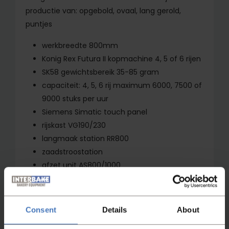
productie van: opgebold, ovaal, lang gerold,
puntjes
werkbreedte 800mm
Konig Rex Futura II kopmachine 4, 5 of 6 rijen
SK58 gewichtsbereik 35-85 gram
capaciteit: 4, 5, 6 rij maximum 6000, 7500 of
9000 stuks per uur
Siemens Simatic touch panel
rijskast VG190/230
langmaak station RR800
zaadstroostation
afzet unit AS800/1000
bouwjaar 2007
foto’s VOOR revisie
Consent
Details
About