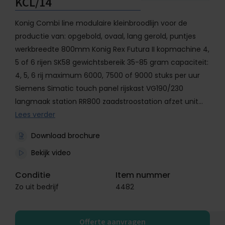
KCL/14
Konig Combi line modulaire kleinbroodlijn voor de
productie van: opgebold, ovaal, lang gerold, puntjes
werkbreedte 800mm Konig Rex Futura II kopmachine 4,
5 of 6 rijen SK58 gewichtsbereik 35-85 gram capaciteit:
4, 5, 6 rij maximum 6000, 7500 of 9000 stuks per uur
Siemens Simatic touch panel rijskast VG190/230
langmaak station RR800 zaadstroostation afzet unit…
Lees verder
Download brochure
Bekijk video
Conditie
Item nummer
Zo uit bedrijf
4482
Offerte aanvragen