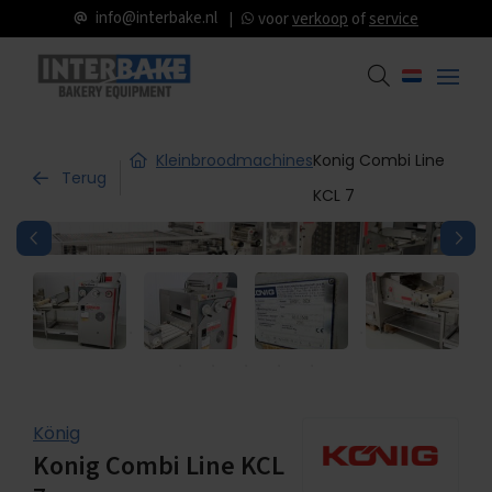
info@interbake.nl
voor
verkoop
of
service
Kleinbroodmachines
Konig Combi Line
Terug
KCL 7
König
Konig Combi Line KCL