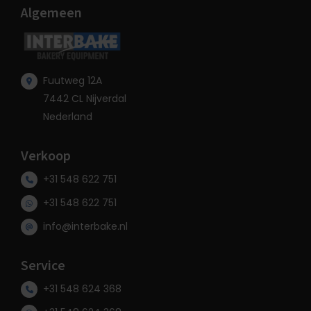
Algemeen
Fuutweg 12A
7442 CL Nijverdal
Nederland
Verkoop
+31 548 622 751
+31 548 622 751
info@interbake.nl
Service
+31 548 624 368