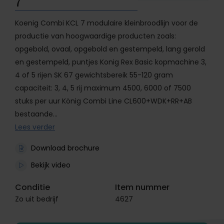
7
Koenig Combi KCL 7 modulaire kleinbroodlijn voor de
productie van hoogwaardige producten zoals:
opgebold, ovaal, opgebold en gestempeld, lang gerold
en gestempeld, puntjes Konig Rex Basic kopmachine 3,
4 of 5 rijen SK 67 gewichtsbereik 55-120 gram
capaciteit: 3, 4, 5 rij maximum 4500, 6000 of 7500
stuks per uur König Combi Line CL600+WDK+RR+AB
bestaande…
Lees verder
Download brochure
Bekijk video
Conditie
Item nummer
Zo uit bedrijf
4627