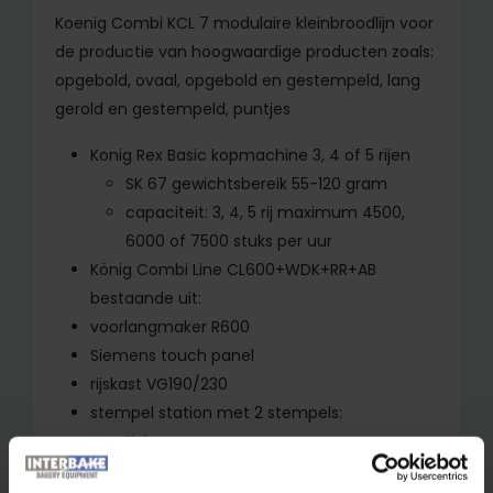
Koenig Combi KCL 7 modulaire kleinbroodlijn voor
de productie van hoogwaardige producten zoals:
opgebold, ovaal, opgebold en gestempeld, lang
gerold en gestempeld, puntjes
Konig Rex Basic kopmachine 3, 4 of 5 rijen
SK 67 gewichtsbereik 55-120 gram
capaciteit: 3, 4, 5 rij maximum 4500,
6000 of 7500 stuks per uur
König Combi Line CL
600+WDK+RR+AB
bestaande uit:
voorlangmaker R600
Siemens touch panel
rijskast VG190/230
stempel station met 2 stempels:
Kaiser
gedrukt