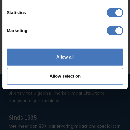
Niet gevonden wat je zocht?
Statistics
Heeft u niet gevonden wat u zocht, neem
dan gerust contact met ons op en wij helpen
Marketing
u graag!
Contact
Allow all
Allow selection
Hoge kwaliteit machines
Bij ons vindt u geen B-merken, maar uitsluitend
hoogwaardige machines
Sinds 1935
Met meer dan 90+ jaar ervaring maakt ons specialist in