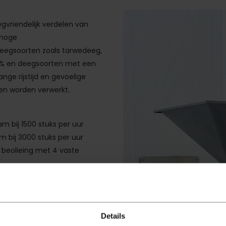
gvriendelijk verdelen van
 hoge
deegsoorten zoals tarwedeeg,
0% en deegsoorten met een
e rijstijd en gevoelige
nen worden verwerkt.
m bij 1500 stuks per uur
m bij 3000 stuks per uur
 beolieing met 4 vaste
met snelspanners, schraper
buitentransporteur met
Details