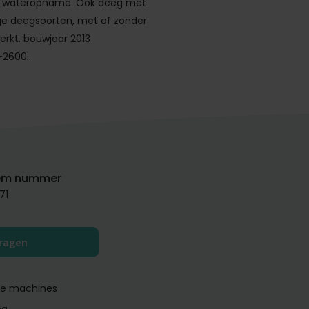
 wateropname. Ook deeg met
lige deegsoorten, met of zonder
erkt. bouwjaar 2013
0-2600…
em nummer
71
vragen
ge machines