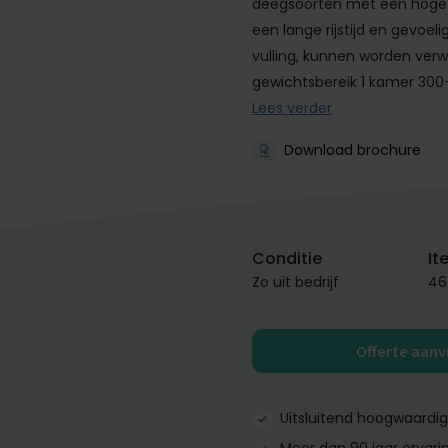
deegsoorten met een hoge
een lange rijstijd en gevoe
vulling, kunnen worden verw
gewichtsbereik 1 kamer 30
Lees verder
Download brochure
Conditie
It
Zo uit bedrijf
46
Offerte aan
Uitsluitend hoogwaardi