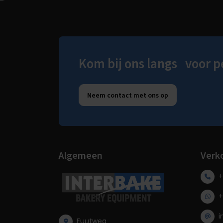
Kom bij ons langs voor p
Neem contact met ons op
Algemeen
Verk
+
+
i
Fuutweg