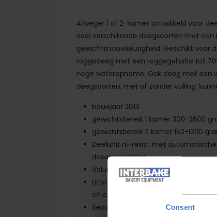
Afweger 1 of 2-kamer ontwikkeld voor dee
veel verschillende deegsoorten met een
gewichtsnauwkeurigheid. Geschikt voor 
roggedeeg met een roggegehalte tot 7
hoge wateropname. Ook deeg met een lang
deegsoorten, met of zonder vulling, kun
bouwjaar 2013
gewichtsbereik 1 kamer 300-2600 gra
gewichtsbereik 2 kamer 150-1200 gra
Deelunit ni-resist met automatische
doseerventielen
Voluminator Compact U
Uitvoertransporteur dwars 500 mm, 
en opvangbak
Separate aandrijving op binnen- en 
Consent