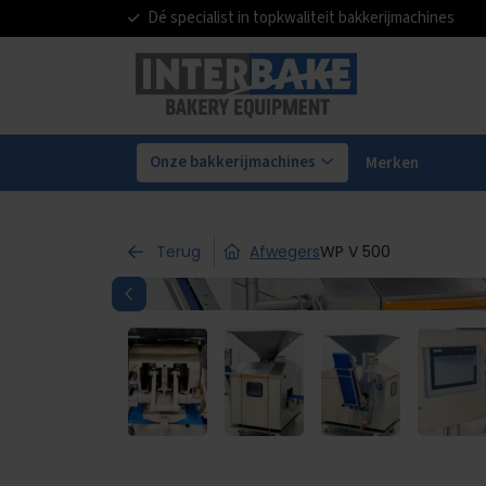
Dé specialist in topkwaliteit bakkerijmachines
Onze bakkerijmachines
Merken
Terug
Afwegers
WP V 500