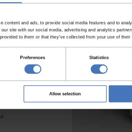
of schraper
, H=1707 mm, met
e content and ads, to provide social media features and to analy
 our site with our social media, advertising and analytics partn
 provided to them or that they’ve collected from your use of their
chine
snelheden
Preferences
Statistics
ng – voorkeuzeteller
um
bij geen olie
Allow selection
rsal veiligheidsschakelaars-
ld