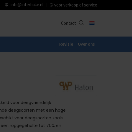
info@interbake.nl
voor
verkoop
of
service
Contact
Revisie
Over ons
keld voor deegvriendelijk
lende deegsoorten met een hoge
schikt voor deegsoorten zoals
een roggegehalte tot 70% en