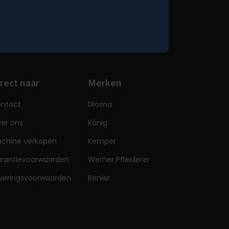
rect naar
Merken
ntact
Diosna
er ons
König
chine verkopen
Kemper
rantievoorwaarden
Werner Pfleiderer
veringsvoorwaarden
Benier