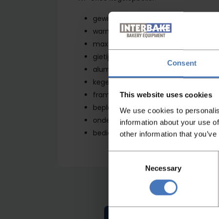
gewichtsbereik van 400 tot 1800 gr
warme lucht
max. capaciteit 5000 stuks per uur
gietijzeren cilinder/kegel, teflon gec
Consent
aluminium goten, in- en uitwendig t
kegel met bovenlager
frame staal, vernikkeld
This website uses cookies
beplating geborsteld rvs
We use cookies to personalis
onderstel vernikkeld staal met 4 zw
information about your use of
bedieningspaneel
other information that you’ve
Consent
Necessary
Selection