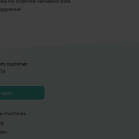
eld rvs onderstel vernikkeld staal
ngspaneel
em nummer
74
vragen
ge machines
ng
llen