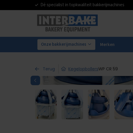
Dé specialist in topkwaliteit bakkerijmachines
Onze bakkerijmachines
Merken
Terug
Kegelopbollers
WP CR 59