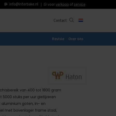
info@interbake.nl
voor
verkoop
of
service
Contact
Revisie
Over ons
chtsbereik van 400 tot 1800 gram
 5000 stuks per uur gietijzeren
at aluminium goten, in- en
gel met bovenlager frame staal,