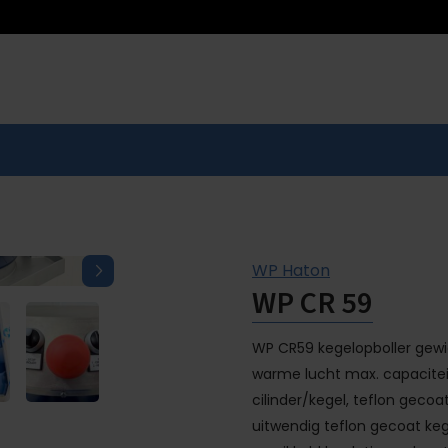
WP Haton
WP CR 59
WP CR59 kegelopboller gewi
warme lucht max. capaciteit
cilinder/kegel, teflon geco
uitwendig teflon gecoat ke