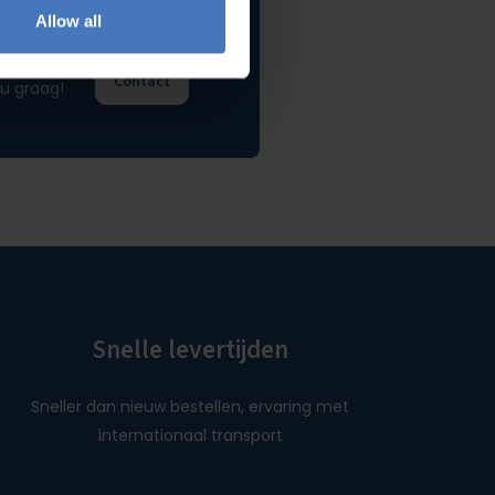
Allow all
Contact
u graag!
Snelle levertijden
Sneller dan nieuw bestellen, ervaring met
internationaal transport