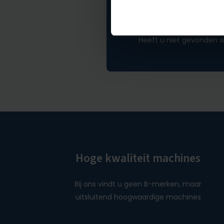
Niet gevonden wa
Heeft u niet gevonden w
Hoge kwaliteit machines
Bij ons vindt u geen B-merken, maar
uitsluitend hoogwaardige machines