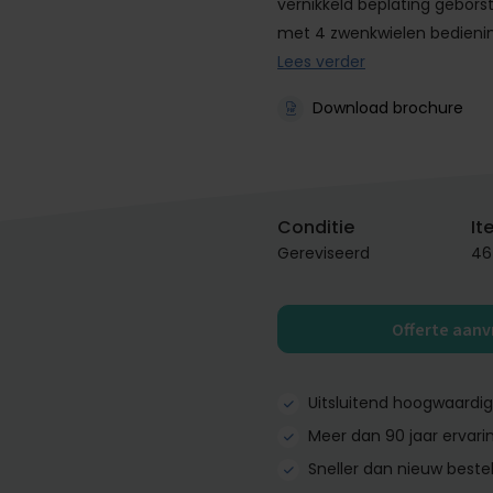
vernikkeld beplating geborst
met 4 zwenkwielen bedieni
Lees verder
Download brochure
Conditie
It
Gereviseerd
46
Offerte aan
Uitsluitend hoogwaardi
Meer dan 90 jaar ervari
Sneller dan nieuw beste