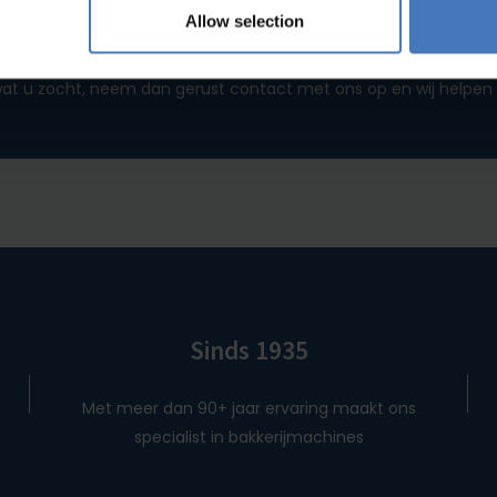
Allow selection
t je zocht?
at u zocht, neem dan gerust contact met ons op en wij helpen 
Sinds 1935
Met meer dan 90+ jaar ervaring maakt ons
specialist in bakkerijmachines