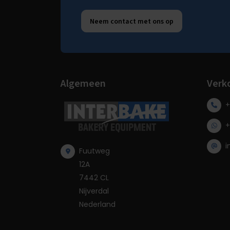
Neem contact met ons op
Algemeen
Verk
+
+
i
Fuutweg
12A
7442 CL
Nijverdal
Nederland