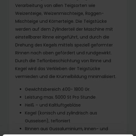
Verarbeitung von allen Teigsorten wie
Weizenteige, Weizenmischteige, Roggen-
Mischteige und Körnerteige. Die Teigstücke
werden auf dem Zylinderteil der Maschine mit
einstellbarer Rinne eingeführt, und durch die
Drehung des Kegels mittels speziell geformter
Rinnen nach oben gefördert und rundgewirkt.
Durch die Teflonbeschichtung von Rinne und
Kegel wird das Verkleben der Teigstücke
vermieden und die Krümelbildung minimalisiert.
Gewichtsbereich 400- 1800 Gr.
Leistung max. 5000 St Pro Stunde
Heiß – und Kaltluftgebläse
Kegel (konisch und zylindrisch aus
Gusseisen), tefloniert
Rinnen aus Gussaluminium, Innen- und