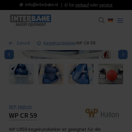
info@interbake.nl
für
verkauf
oder
service
Zurück
Kegelrundwirker
WP CR 59
WP Haton
WP CR 59
WP CR59 Kegelrundwirker ist geeignet für die