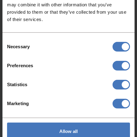
may combine it with other information that you’ve
provided to them or that they’ve collected from your use
of their services.
Hebekipper
Consent
Kemper HK200 LD
Necessary
Selection
Artikelnummer
Zustand
4575
Überholt
Preferences
Weitere Informationen
Statistics
Marketing
Allow all