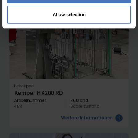
Allow selection
Hebekipper
Kemper HK200 RD
Artikelnummer
Zustand
4174
Bäckerzustand
Weitere Informationen