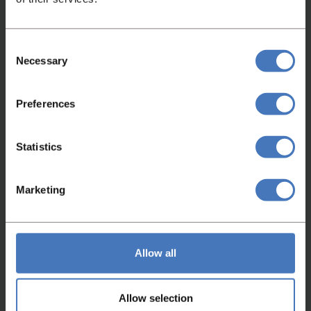
Konig Rex Futura bun roll line
Artikelnummer
Zustand
4371
Überholt
Consent
Weitere Informationen
Necessary
Selection
Preferences
Statistics
Marketing
Allow all
Allow selection