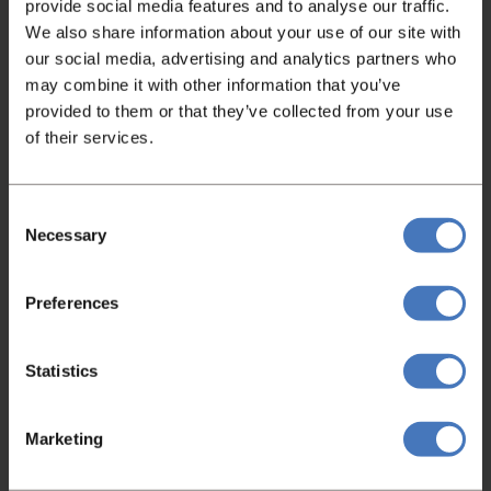
provide social media features and to analyse our traffic.
We also share information about your use of our site with
our social media, advertising and analytics partners who
may combine it with other information that you’ve
provided to them or that they’ve collected from your use
Wendel Kneter
of their services.
Diosna W240 AF/T
Artikelnummer
Zustand
4564
Überholt
Consent
Weitere Informationen
Necessary
Selection
Preferences
Statistics
Marketing