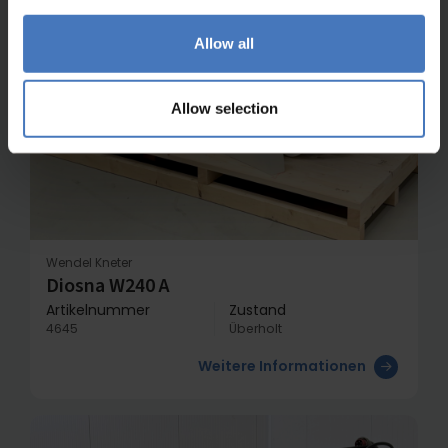
Allow all
Allow selection
Wendel Kneter
Diosna W240 A
Artikelnummer
Zustand
4645
Überholt
Weitere Informationen