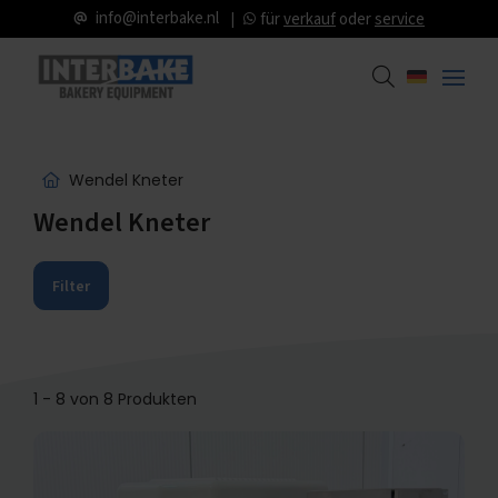
info@interbake.nl
für
verkauf
oder
service
Wendel Kneter
Wendel Kneter
Filter
1 - 8 von 8 Produkten