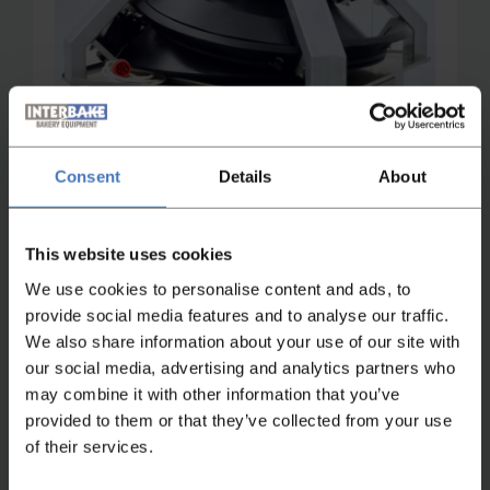
Consent
Details
About
This website uses cookies
We use cookies to personalise content and ads, to
Nicht das Passende gefunden?
provide social media features and to analyse our traffic.
We also share information about your use of our site with
Wenn Sie nicht gefunden haben, wonach Sie
our social media, advertising and analytics partners who
gesucht haben, kontaktieren Sie uns bitte. Wir
may combine it with other information that you’ve
helfen Ihnen gerne weiter!
provided to them or that they’ve collected from your use
of their services.
Kontaktieren Sie uns