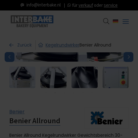
info@interbake.nl
für
verkauf
oder
service
Zurück
Kegelrundwirker
Benier Allround
Benier
Benier Allround
Benier Allround Kegelrundwirker Gewichtsbereich 30-