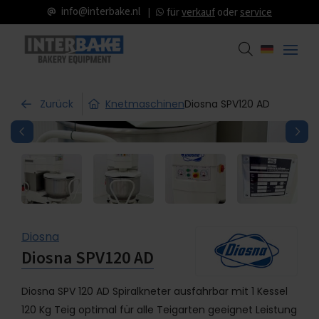
info@interbake.nl
für
verkauf
oder
service
Zurück
Knetmaschinen
Diosna SPV120 AD
Diosna
Diosna SPV120 AD
Diosna SPV 120 AD Spiralkneter ausfahrbar mit 1 Kessel
120 Kg Teig optimal für alle Teigarten geeignet Leistung