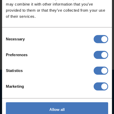
may combine it with other information that you’ve
Nicht das Passende gefunden?
provided to them or that they’ve collected from your use
of their services.
Wenn Sie nicht gefunden haben, wonach Sie
gesucht haben, kontaktieren Sie uns bitte. Wir
Consent
helfen Ihnen gerne weiter!
Necessary
Selection
Kontaktieren Sie uns
Preferences
Statistics
Hochwertige Maschinen
Bei uns finden Sie keine B-Marken, sondern
Marketing
ausschließlich hochwertige Maschinen
Seit 1935
Allow all