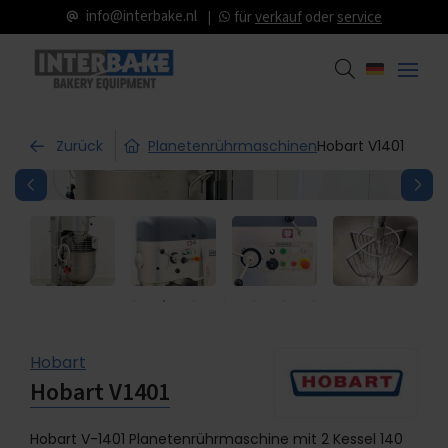
info@interbake.nl
für
verkauf
oder
service
Zurück
Planetenrührmaschinen
Hobart V1401
Hobart
Hobart V1401
Hobart V-1401 Planetenrührmaschine mit 2 Kessel 140