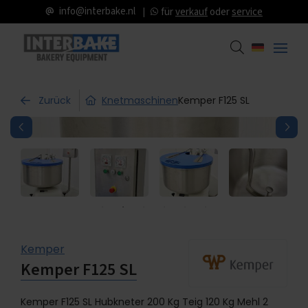
info@interbake.nl
für
verkauf
oder
service
Zurück
Knetmaschinen
Kemper F125 SL
Kemper
Kemper F125 SL
Kemper F125 SL Hubkneter 200 Kg Teig 120 Kg Mehl 2