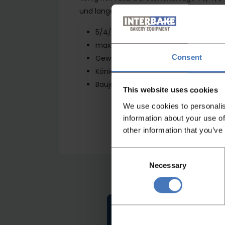
und lange
5/4/3 reiighe Kopfmaschine SK51+SK
max 7500 stuck pro Stunde
Consent
Gewichtsbereich 22-110 Gramm
König Absetzvorrichtung mit Langroll
Baujahr 2001
This website uses cookies
We use cookies to personalis
information about your use of
other information that you’ve
Consent
Necessary
Selection