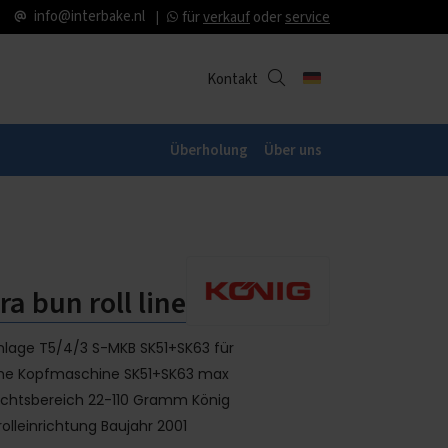
info@interbake.nl
für
verkauf
oder
service
Kontakt
Überholung
Über uns
a bun roll line
nlage T5/4/3 S-MKB SK51+SK63 für
ighe Kopfmaschine SK51+SK63 max
ichtsbereich 22-110 Gramm König
olleinrichtung Baujahr 2001