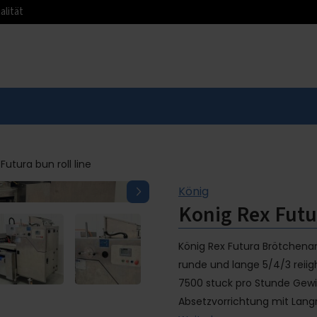
alität
Futura bun roll line
König
Konig Rex Futur
König Rex Futura Brötchena
runde und lange 5/4/3 rei
7500 stuck pro Stunde Gew
Absetzvorrichtung mit Langr