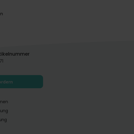
en
tikelnummer
71
ordern
inen
rung
lung