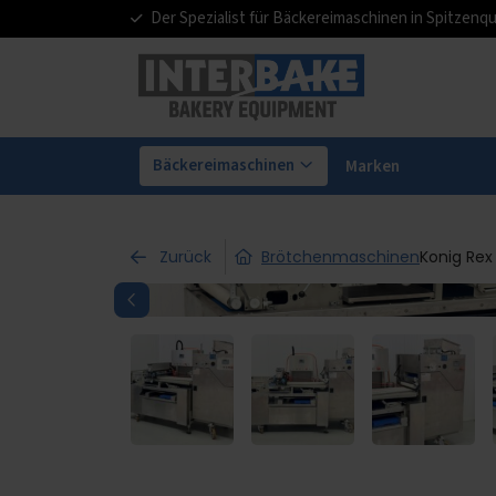
Der Spezialist für Bäckereimaschinen in Spitzenqu
Bäckereimaschinen
Marken
Zurück
Brötchenmaschinen
Konig Rex 