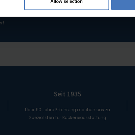
nde gefunden?
Allow selection
 haben, wonach Sie gesucht haben, kontaktieren Sie uns bitte. 
r!
Seit 1935
Über 90 Jahre Erfahrung machen uns zu
Spezialisten für Bäckereiausstattung