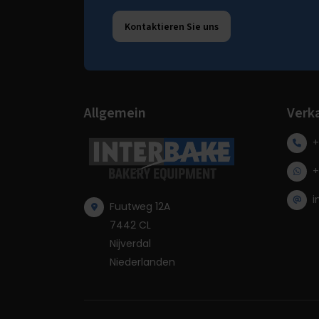
Kontaktieren Sie uns
Allgemein
Verk
+
+
i
Fuutweg 12A
7442 CL
Nijverdal
Niederlanden