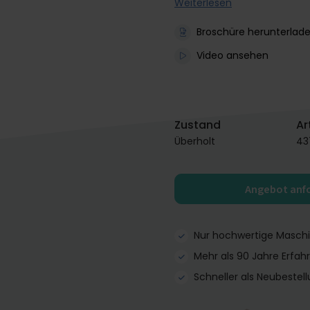
Weiterlesen
Broschüre herunterlad
Video ansehen
Zustand
Ar
Überholt
43
Angebot anf
Nur hochwertige Masch
Mehr als 90 Jahre Erfah
Schneller als Neubestel