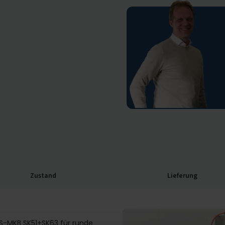
Zustand
Lieferung
S-MKB SK51+SK63 für runde