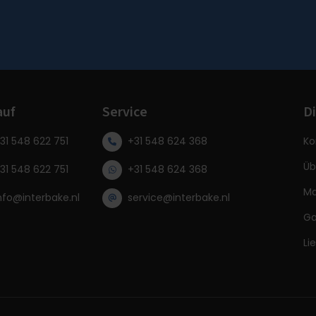
auf
Service
Di
31 548 622 751
+31 548 624 368
Ko
Üb
31 548 622 751
+31 548 624 368
Ma
nfo@interbake.nl
service@interbake.nl
Ga
Li