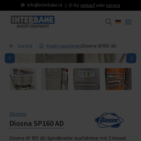
info@interbake.nl
für
verkauf
oder
service
Zurück
Knetmaschinen
Diosna SP160 AD
Diosna
Diosna SP160 AD
Diosna SP 160 AD Spiralkneter ausfahrbar mit 2 Kessel