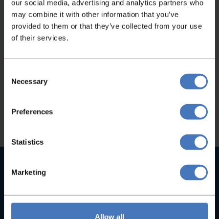
our social media, advertising and analytics partners who
may combine it with other information that you’ve
provided to them or that they’ve collected from your use
Nicht das Passende gefunden?
of their services.
Wenn Sie nicht gefunden haben, wonach Sie
gesucht haben, kontaktieren Sie uns bitte. Wir
Consent
Necessary
helfen Ihnen gerne weiter!
Selection
Kontaktieren Sie uns
Preferences
Statistics
Hochwertige Maschinen
Marketing
Bei uns finden Sie keine B-Marken, sondern
ausschließlich hochwertige Maschinen
Allow all