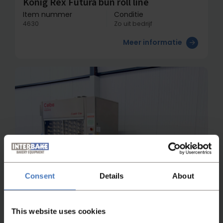
Konig Rex Futura bun roll line
Item nummer
Conditie
4630
Zo uit bedrijf
Meer informatie
Consent
Details
About
This website uses cookies