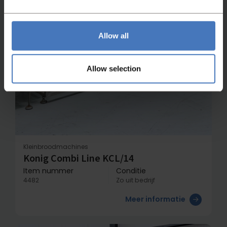
Allow all
Allow selection
Kleinbroodmachines
Konig Combi Line KCL/14
Item nummer
Conditie
4482
Zo uit bedrijf
Meer informatie