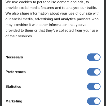
We use cookies to personalise content and ads, to
provide social media features and to analyse our traffic.
We also share information about your use of our site with
our social media, advertising and analytics partners who
may combine it with other information that you’ve
provided to them or that they’ve collected from your use
Kleinbroodmachines
of their services.
Konig Combi Line KCL/13
Item nummer
Conditie
4676
Zo uit bedrijf
Consent
Meer informatie
Necessary
Selection
Preferences
Statistics
Marketing