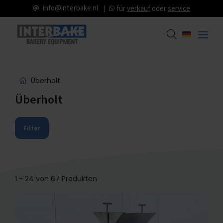
info@interbake.nl
für
verkauf
oder
service
Überholt
Überholt
Filter
1 - 24 von 67 Produkten